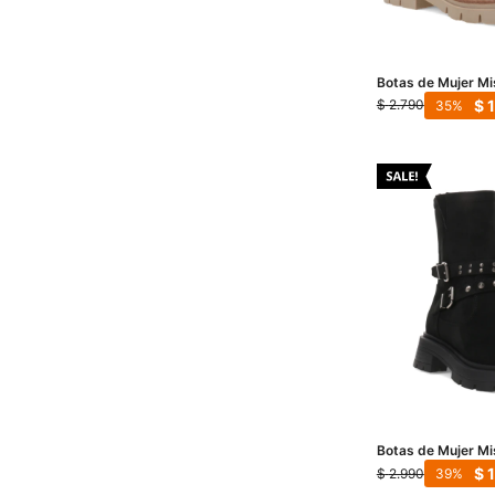
Botas de Mujer Mi
Amber - Taupe
$
$
2.790
35
Botas de Mujer Mi
Negro
$
$
2.990
39