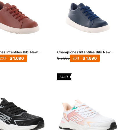
es Infantiles Bibi New
Championes Infantiles Bibi New
rrón Caramelo - Azul
Way - Azul Marino
$
1.690
$
1.690
$
2.290
26
26