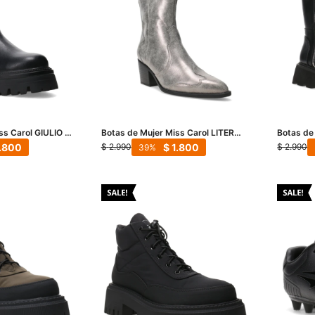
ss Carol GIULIO -
Botas de Mujer Miss Carol LITER
Botas de
tejana media - Plateado
con cierr
.800
$
1.800
$
2.990
$
2.990
39