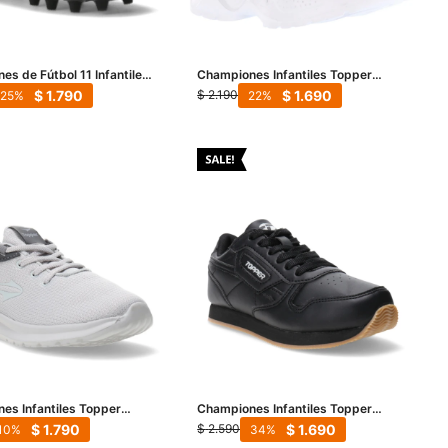
es de Fútbol 11 Infantiles
Championes Infantiles Topper
an Ciro - Negro
Chalpa Kids - Negro - Verde -
$
1.790
$
1.690
$
2.190
25
22
Anaranjado
es Infantiles Topper
Championes Infantiles Topper
Gris
Raven Urban Kids - Negro
$
1.790
$
1.690
$
2.590
10
34