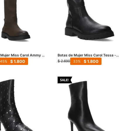
 Mujer Miss Carol Ammy -
Botas de Mujer Miss Carol Tessa -
Negro
$
1.800
$
1.800
$
2.690
45
33