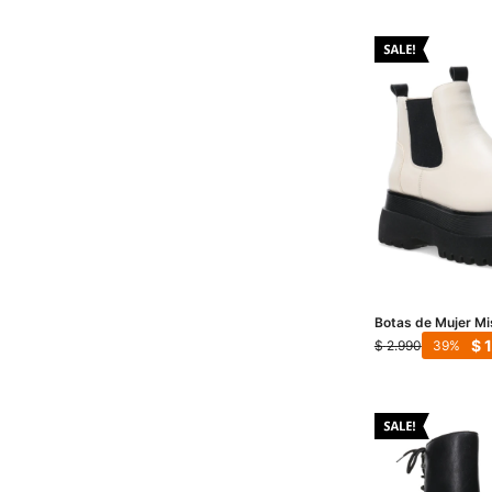
Botas de Mujer Mi
Blanco Hueso
$
$
2.990
39