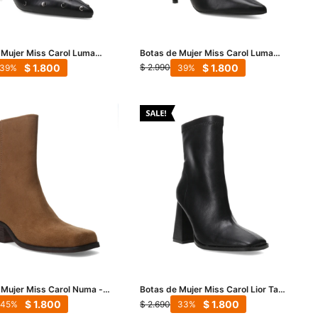
 Mujer Miss Carol Luma
Botas de Mujer Miss Carol Luma
na - Negro
Punta Fina - Negro
$
1.800
$
1.800
$
2.990
39
39
 Mujer Miss Carol Numa -
Botas de Mujer Miss Carol Lior Taco
- Negro
$
1.800
$
1.800
$
2.690
45
33