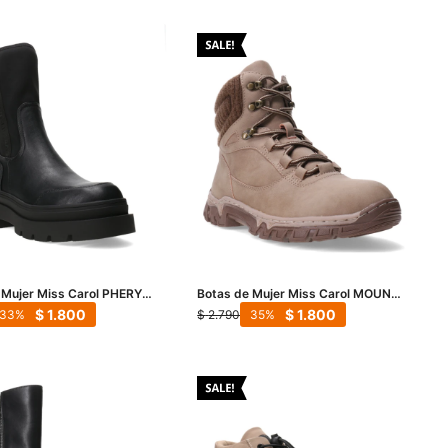
 Mujer Miss Carol PHERY
Botas de Mujer Miss Carol MOUNTY
mpa - Negro
acordonada - Beige
$
1.800
$
1.800
$
2.790
33
35