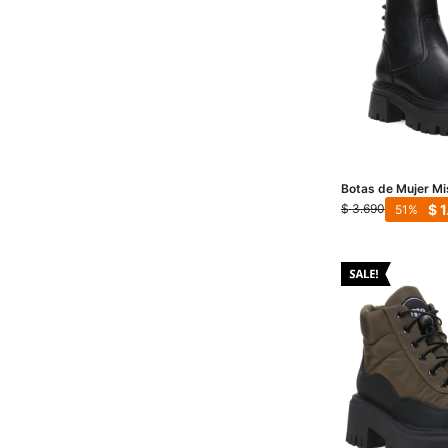
Botas de Mujer Mi
Negro
$
1
$
3.690
51