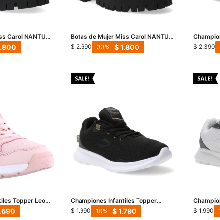
iss Carol NANTU
Botas de Mujer Miss Carol NANTU
Champion
de
acordonada - Negro
Topper S
1.800
$
1.800
$
2.690
$
2.390
33
iles Topper Leon
Championes Infantiles Topper
Champion
Lambi - Negro - Beige
Lambi - 
1.690
$
1.790
$
1.990
$
1.990
10