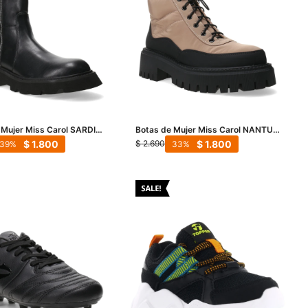
 Mujer Miss Carol SARDI
Botas de Mujer Miss Carol NANTU
e lateral - Negro
acordonada - Beige
$
1.800
$
1.800
$
2.690
39
33