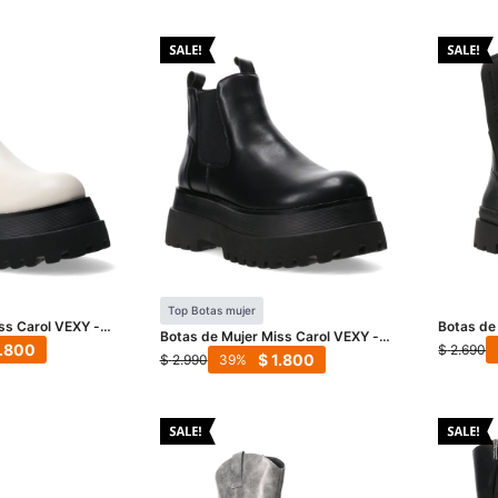
Top Botas mujer
ss Carol VEXY -
Botas de
Botas de Mujer Miss Carol VEXY -
Con esta
1.800
$
2.690
Negro
$
1.800
$
2.990
39