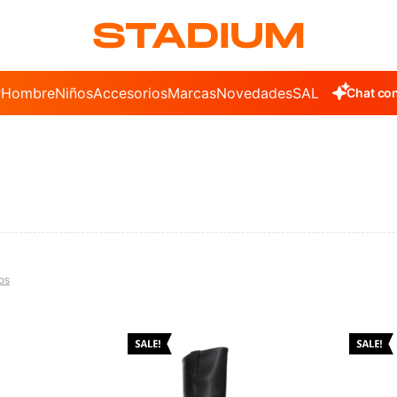
r
Hombre
Niños
Accesorios
Marcas
Novedades
SALE
Chat con
ros