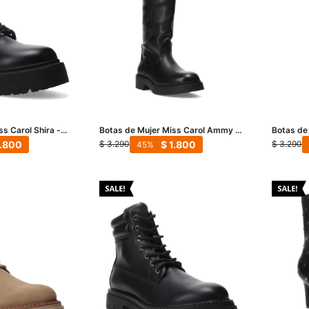
s Carol Shira -
Botas de Mujer Miss Carol Ammy -
Botas de
Negro
Marrón
1.800
$
1.800
$
3.290
$
3.290
45