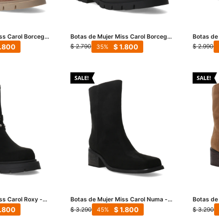
ss Carol Borcego
Botas de Mujer Miss Carol Borcego
Botas de
Amber - Negro
Punta Fi
1.800
$
1.800
$
2.790
$
2.990
35
ss Carol Roxy -
Botas de Mujer Miss Carol Numa -
Botas de
Negro
Marrón
1.800
$
1.800
$
3.290
$
3.290
45