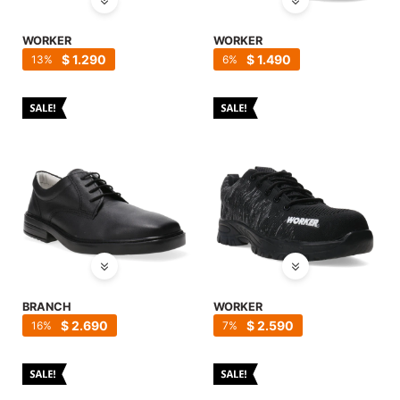
WORKER
WORKER
$
1.290
$
1.490
13
6
BRANCH
WORKER
$
2.690
$
2.590
16
7