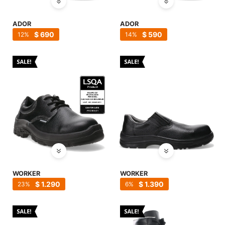
SALE
ADOR
ADOR
$
690
$
590
12
14
WORKER
WORKER
$
1.290
$
1.390
23
6