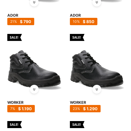
ADOR
ADOR
$
790
$
850
21
10
WORKER
WORKER
$
1.190
$
1.290
7
23