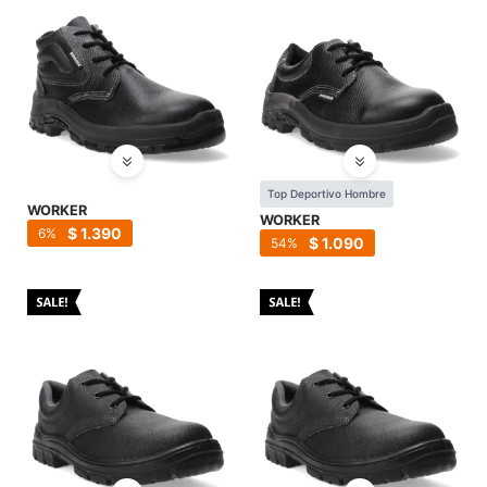
Top Deportivo Hombre
WORKER
WORKER
$
1.390
6
$
1.090
54