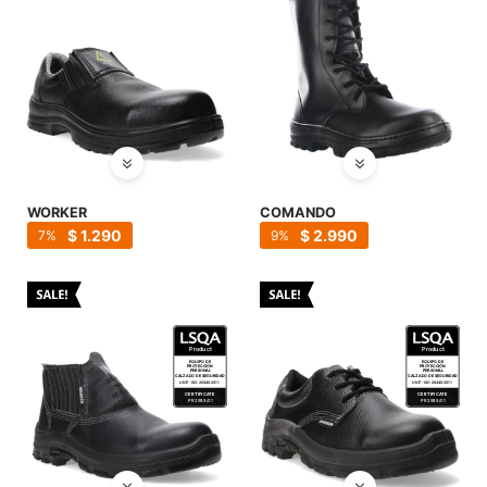
WORKER
COMANDO
$
1.290
$
2.990
7
9