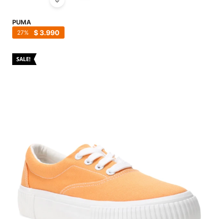
PUMA
$
3.990
27