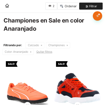
Nota:
este
sitio
web
Championes en Sale en color
Mujer
incluye
Anaranjado
un
sistema
Hombre
de
accesibilidad.
Filtrando por:
Calzado
Championes
Niños
Color:
Anaranjado
Quitar filtros
Accesorios
Marcas
Novedades