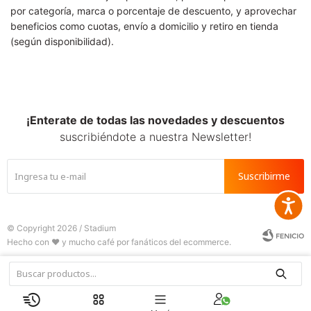
por categoría, marca o porcentaje de descuento, y aprovechar
beneficios como cuotas, envío a domicilio y retiro en tienda
(según disponibilidad).
¡Enterate de todas las novedades y descuentos
suscribiéndote a nuestra Newsletter!
Suscribirme
Accesib
© Copyright 2026 / Stadium






