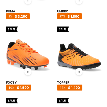
SALE
PUMA
UMBRO
$
3.290
$
1.890
2
27
FOOTY
TOPPER
$
1.590
$
1.490
30
44