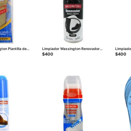
ton Plantilla de
Limpiador Wassington Renovador
Limpiado
l
para Gamuza y Nobuck - Negro
para Gam
$
400
$
400