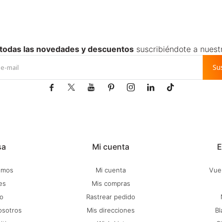
 todas las novedades y descuentos
suscribiéndote a nuest
Su







sa
Mi cuenta
E
omos
Mi cuenta
Vuel
es
Mis compras
o
Rastrear pedido
osotros
Mis direcciones
Bl