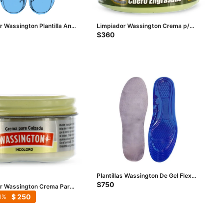
 Wassington Plantilla Anti
Limpiador Wassington Crema p/
na - Celeste
Engrasar - Beige Natural
$
360
Plantillas Wassington De Gel Flex
Anatomicas M - Azul Marino
$
750
r Wassington Crema Para
- Beige Natural
$
250
1