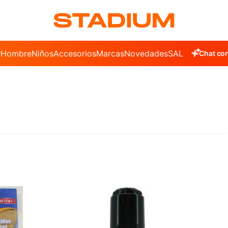
r
Hombre
Niños
Accesorios
Marcas
Novedades
SALE
Chat con