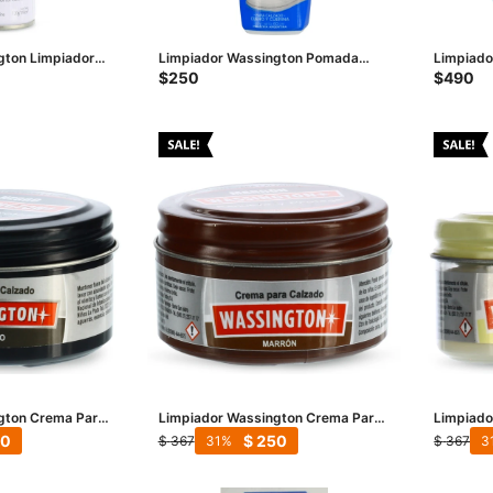
gton Limpiador
Limpiador Wassington Pomada
Limpiador
buck - Beige
liquida - Blanco
Bacteria
$
250
$
490
gton Crema Para
Limpiador Wassington Crema Para
Limpiado
Calzado - Marrón
Calzado 
50
$
250
$
367
$
367
31
3