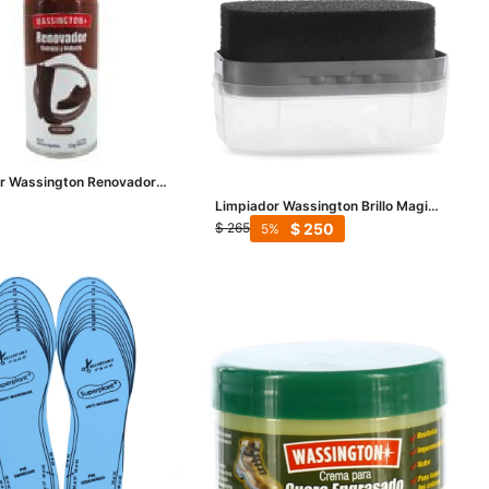
r Wassington Renovador
uza y Nobuck - Marrón
Limpiador Wassington Brillo Magico
- Beige Natural
$
250
$
265
5