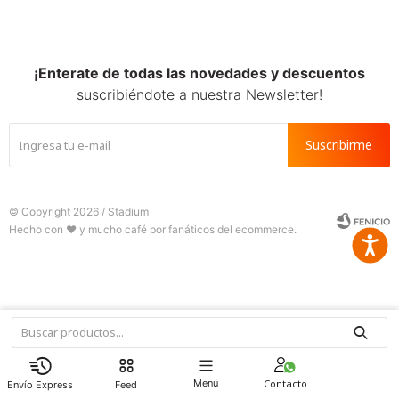
SALE
¡Enterate de todas las novedades y descuentos
suscribiéndote a nuestra Newsletter!
Suscribirme
© Copyright 2026 / Stadium
Accesib







Fenicio
Menú
Feed