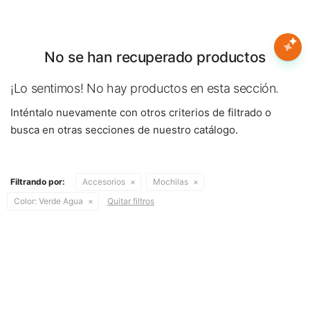
Nota:
este
sitio
web
No se han recuperado productos
Mujer
incluye
un
¡Lo sentimos! No hay productos en esta sección.
sistema
Hombre
Inténtalo nuevamente con otros criterios de filtrado o
de
accesibilidad.
busca en otras secciones de nuestro catálogo.
Niños
Filtrando por:
Accesorios
Mochilas
Accesorios
Color:
Verde Agua
Quitar filtros
Marcas
Novedades